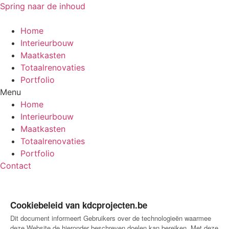
Spring naar de inhoud
Home
Interieurbouw
Maatkasten
Totaalrenovaties
Portfolio
Menu
Home
Interieurbouw
Maatkasten
Totaalrenovaties
Portfolio
Contact
Cookiebeleid van kdcprojecten.be
Dit document informeert Gebruikers over de technologieën waarmee
deze Website de hieronder beschreven doelen kan bereiken. Met deze